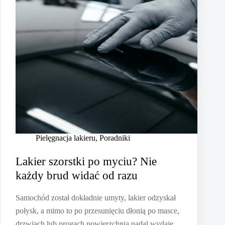
Pielęgnacja lakieru
,
Poradniki
Lakier szorstki po myciu? Nie
każdy brud widać od razu
Samochód został dokładnie umyty, lakier odzyskał
połysk, a mimo to po przesunięciu dłonią po masce,
drzwiach lub progach powierzchnia nadal wydaje