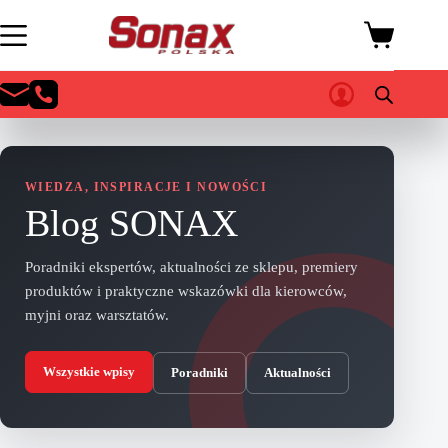
Przejdź
do
Koszyk
treści
WIEDZA, INSPIRACJE I NOWOŚCI
Blog SONAX
Poradniki ekspertów, aktualności ze sklepu, premiery
produktów i praktyczne wskazówki dla kierowców,
myjni oraz warsztatów.
Wszystkie wpisy
Poradniki
Aktualności