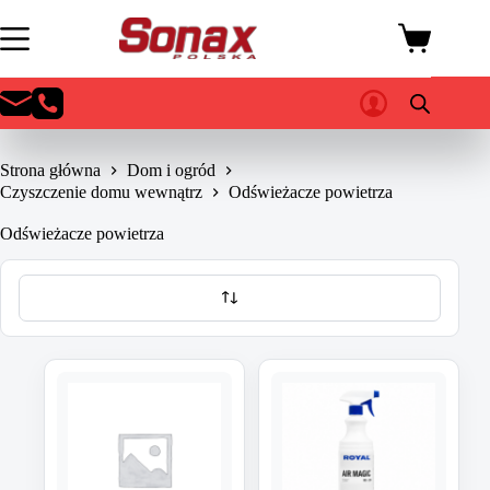
Przejdź
do
Koszyk
treści
Strona główna
Dom i ogród
Czyszczenie domu wewnątrz
Odświeżacze powietrza
Odświeżacze powietrza