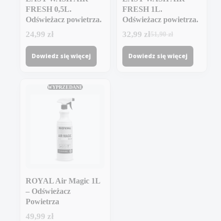
FRESH 0,5L.
FRESH 1L.
Odświeżacz powietrza.
Odświeżacz powietrza.
24,99
zł
32,99
zł
51,90
zł
Pierwotna
Aktualna
cena
cena
Dowiedz się więcej
Dowiedz się więcej
wynosiła:
wynosi:
51,90 zł.
32,99 zł.
WYPRZEDANE
ROYAL Air Magic 1L
– Odświeżacz
Powietrza
49,99
zł