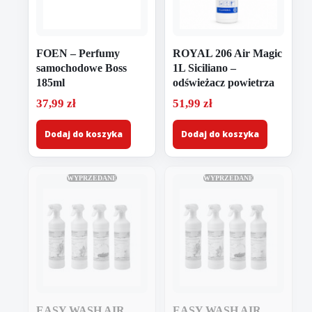
FOEN – Perfumy
ROYAL 206 Air Magic
samochodowe Boss
1L Siciliano –
185ml
odświeżacz powietrza
37,99
zł
51,99
zł
Dodaj do koszyka
Dodaj do koszyka
WYPRZEDANE
WYPRZEDANE
EASY WASH AIR
EASY WASH AIR