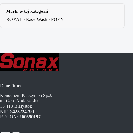
Marki w tej kategorii
ROYAL
·
Easy-Wash
·
FOEN
Dane firmy
Kenochem Kuczyński Sp.J.
ul. Gen. Andersa 40
15-113 Białystok
NIP:
5423224790
REGON:
200690197