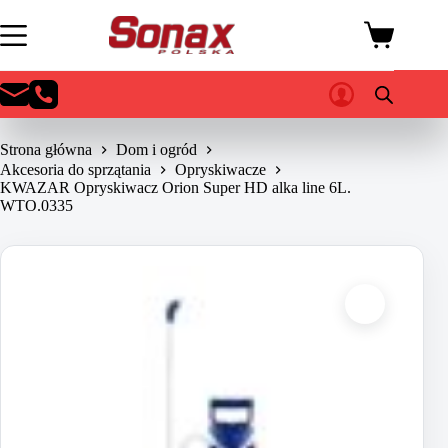
Przejdź
do
Koszyk
treści
Strona główna
Dom i ogród
Akcesoria do sprzątania
Opryskiwacze
KWAZAR Opryskiwacz Orion Super HD alka line 6L.
WTO.0335