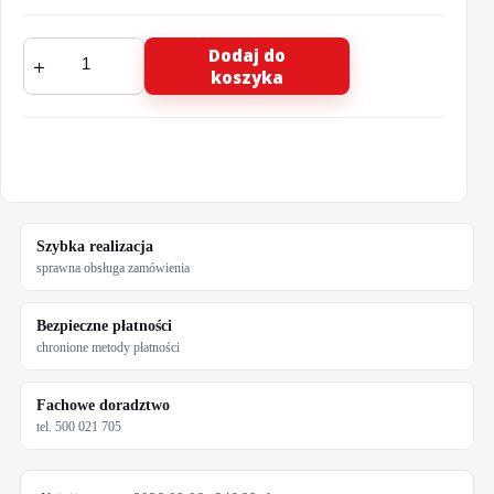
wysyłka ze sklepu SONAX.
ilość
Dodaj do
KWAZAR
koszyka
Opryskiwacz
Orion
Super
HD
alka
line
6L.
WTO.0335
Szybka realizacja
sprawna obsługa zamówienia
Bezpieczne płatności
chronione metody płatności
Fachowe doradztwo
tel. 500 021 705