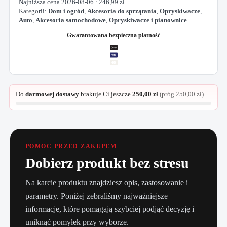
Najniższa cena
2026-08-06
:
246,99
zł
Kategorii:
Dom i ogród
,
Akcesoria do sprzątania
,
Opryskiwacze
,
Auto
,
Akcesoria samochodowe
,
Opryskiwacze i pianownice
Gwarantowana bezpieczna płatność
Do
darmowej dostawy
brakuje Ci jeszcze
250,00
zł
(próg
250,00
zł
)
POMOC PRZED ZAKUPEM
Dobierz produkt bez stresu
Na karcie produktu znajdziesz opis, zastosowanie i
parametry. Poniżej zebraliśmy najważniejsze
informacje, które pomagają szybciej podjąć decyzję i
uniknąć pomyłek przy wyborze.