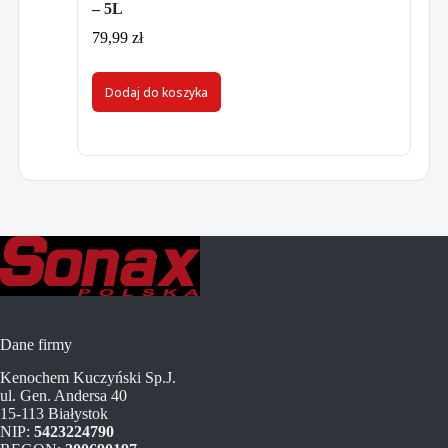
– 5L
79,99
zł
Dodaj do koszyka
Dane firmy
Kenochem Kuczyński Sp.J.
ul. Gen. Andersa 40
15-113 Białystok
NIP:
5423224790