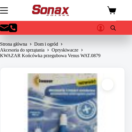
Przejdź
do
Koszyk
treści
Strona główna
Dom i ogród
Akcesoria do sprzątania
Opryskiwacze
KWAZAR Końcówka przegubowa Venus WAT.0879