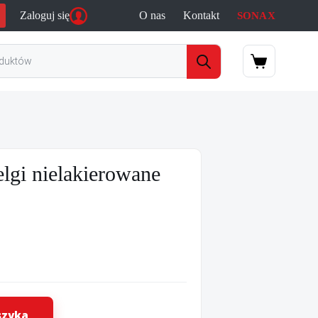
Zaloguj się
O nas
Kontakt
SONAX
a
Koszyk
gi nielakierowane
szyka