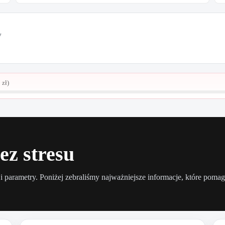
y
0
zł
)
ez stresu
 i parametry. Poniżej zebraliśmy najważniejsze informacje, które poma