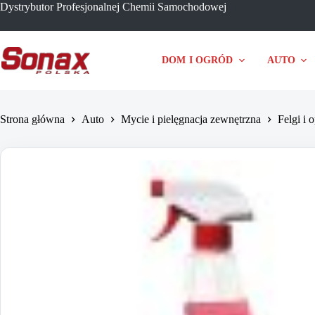
Przejdź
Dystrybutor Profesjonalnej Chemii Samochodowej
do
treści
DOM I OGRÓD
AUTO
Strona główna
Auto
Mycie i pielęgnacja zewnętrzna
Felgi i 