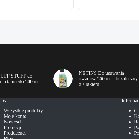
NETINS Do usuwania
TUFF STUFF do
owadów 500 ml – bezpieczny
nia tapicerki 500 ml.
dla lakieru
upy
Informac
Wszystkie produkty
O 
Moje konto
Ko
Nowości
Re
Promocje
Po
Producenci
Po
Blog