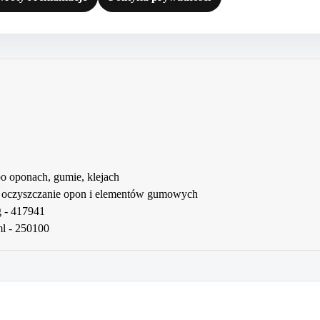
oponach, gumie, klejach
yszczanie opon i elementów gumowych
g - 417941
l - 250100