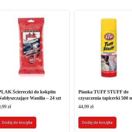
PLAK Ściereczki do kokpitu
Pianka TUFF STUFF do
Nabłyszczające Wanilia – 24 szt
czyszczenia tapicerki 500 m
9,99
zł
44,99
zł
Dodaj do koszyka
Dodaj do koszyka