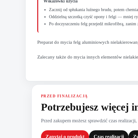
Wskazówki użycia
Zacznij od spłukania luźnego brudu, potem chemia 
Oddzielną szczotką czyść opony i felgi — mniej r
Po doczyszczeniu felg przejedź mikrofibrą, zanim 
Preparat do mycia felg aluminiowych nielakierowan
Zalecany także do mycia innych elementów nielaki
PRZED FINALIZACJĄ
Potrzebujesz więcej i
Przed zakupem możesz sprawdzić czas realizacji,
Zapytaj o produkt
Czas realizacji
Zw