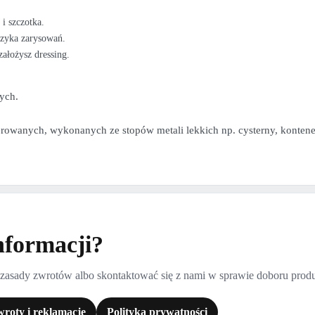
i szczotka.
yzyka zarysowań.
założysz dressing.
ych.
erowanych, wykonanych ze stopów metali lekkich np. cysterny, konte
nformacji?
 zasady zwrotów albo skontaktować się z nami w sprawie doboru prod
roty i reklamacje
Polityka prywatności