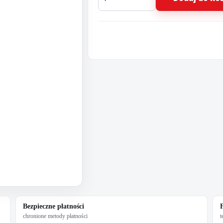
Czyste
felgi
nielakierowane
750
ml.
Bezpieczne płatności
chronione metody płatności
t