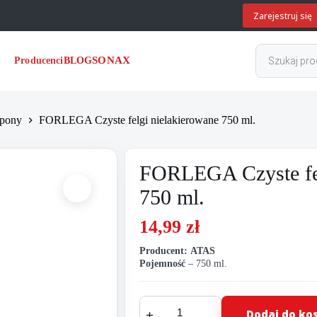
Zarejestruj się
Wyszukiwark
SONAX
Producenci
BLOG
produktów
opony
FORLEGA Czyste felgi nielakierowane 750 ml.
FORLEGA Czyste fel
750 ml.
14,99
zł
Producent: ATAS
Pojemność
– 750 ml.
ilość
Dodaj do ko
FORLEGA