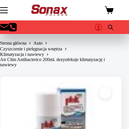
Przejdź
do
Koszyk
treści
Strona główna
Auto
Czyszczenie i pielęgnacja wnętrza
Klimatyzacja i nawiewy
Air Clim Antibacterico 200ml. dezynfekuje klimatyzację i
nawiewy