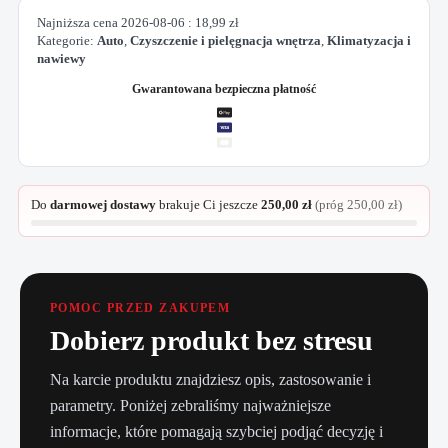
Najniższa cena
2026-08-06
:
18,99
zł
Kategorie:
Auto
,
Czyszczenie i pielęgnacja wnętrza
,
Klimatyzacja i
nawiewy
Gwarantowana bezpieczna płatność
Do
darmowej dostawy
brakuje Ci jeszcze
250,00
zł
(próg
250,00
zł
)
POMOC PRZED ZAKUPEM
Dobierz produkt bez stresu
Na karcie produktu znajdziesz opis, zastosowanie i
parametry. Poniżej zebraliśmy najważniejsze
informacje, które pomagają szybciej podjąć decyzję i