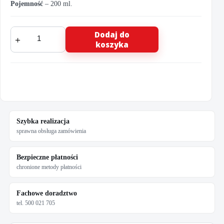
Pojemność
– 200 ml.
ilość
Dodaj do
Air
koszyka
Clim
Antibacterico
200ml.
dezynfekuje
klimatyzację
i
nawiewy
Szybka realizacja
sprawna obsługa zamówienia
Bezpieczne płatności
chronione metody płatności
Fachowe doradztwo
tel. 500 021 705