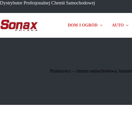
Przejdź
Dystrybutor Profesjonalnej Chemii Samochodowej
do
treści
DOM I OGRÓD
AUTO
Producenci – chemia samochodowa, kosmetyk