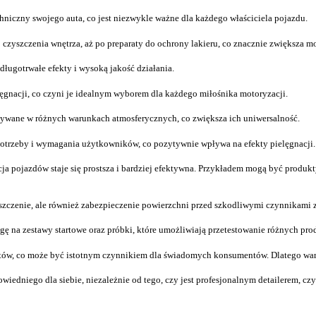
niczny swojego auta, co jest niezwykle ważne dla każdego właściciela pojazdu.
zyszczenia wnętrza, aż po preparaty do ochrony lakieru, co znacznie zwiększa mo
ługotrwałe efekty i wysoką jakość działania.
ęgnacji, co czyni je idealnym wyborem dla każdego miłośnika motoryzacji.
żywane w różnych warunkach atmosferycznych, co zwiększa ich uniwersalność.
trzeby i wymagania użytkowników, co pozytywnie wpływa na efekty pielęgnacji.
cja pojazdów staje się prostsza i bardziej efektywna. Przykładem mogą być produk
zczenie, ale również zabezpieczenie powierzchni przed szkodliwymi czynnikami 
agę na zestawy startowe oraz próbki, które umożliwiają przetestowanie różnych 
tów, co może być istotnym czynnikiem dla świadomych konsumentów. Dlatego warto
iedniego dla siebie, niezależnie od tego, czy jest profesjonalnym detailerem, c