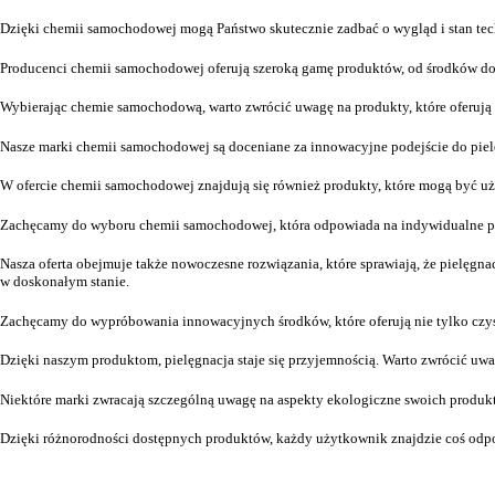
Dzięki chemii samochodowej mogą Państwo skutecznie zadbać o wygląd i stan tech
Producenci chemii samochodowej oferują szeroką gamę produktów, od środków do c
Wybierając chemie samochodową, warto zwrócić uwagę na produkty, które oferują d
Nasze marki chemii samochodowej są doceniane za innowacyjne podejście do piel
W ofercie chemii samochodowej znajdują się również produkty, które mogą być u
Zachęcamy do wyboru chemii samochodowej, która odpowiada na indywidualne po
Nasza oferta obejmuje także nowoczesne rozwiązania, które sprawiają, że pielęgna
w doskonałym stanie.
Zachęcamy do wypróbowania innowacyjnych środków, które oferują nie tylko czys
Dzięki naszym produktom, pielęgnacja staje się przyjemnością. Warto zwrócić uw
Niektóre marki zwracają szczególną uwagę na aspekty ekologiczne swoich produk
Dzięki różnorodności dostępnych produktów, każdy użytkownik znajdzie coś odpow