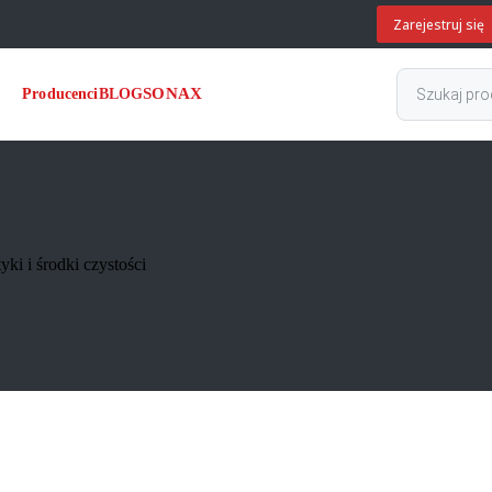
Zarejestruj się
Wyszukiwark
SONAX
Producenci
BLOG
produktów
i i środki czystości