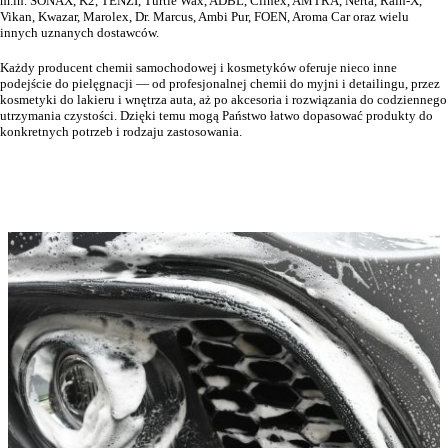
m.in. SONAX, K2, TENZI, Turtle Wax, ADBL, Clinex, AMTRA, Nerta, Rain-X,
Vikan
, Kwazar, Marolex, Dr. Marcus, Ambi Pur, FOEN, Aroma Car oraz wielu
innych uznanych dostawców.
Każdy producent chemii samochodowej i kosmetyków oferuje nieco inne
podejście do pielęgnacji — od profesjonalnej chemii do myjni i detailingu, przez
kosmetyki do lakieru i wnętrza auta, aż po akcesoria i rozwiązania do codziennego
utrzymania czystości. Dzięki temu mogą Państwo łatwo dopasować produkty do
konkretnych potrzeb i rodzaju zastosowania.