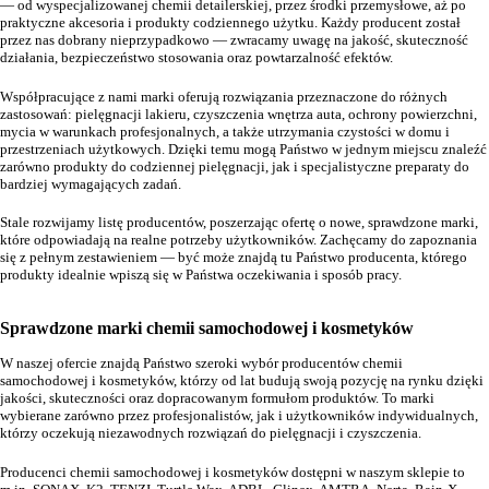
— od wyspecjalizowanej chemii detailerskiej, przez środki przemysłowe, aż po
praktyczne akcesoria i produkty codziennego użytku. Każdy producent został
przez nas dobrany nieprzypadkowo — zwracamy uwagę na jakość, skuteczność
działania, bezpieczeństwo stosowania oraz powtarzalność efektów.
Współpracujące z nami marki oferują rozwiązania przeznaczone do różnych
zastosowań: pielęgnacji lakieru, czyszczenia wnętrza auta, ochrony powierzchni,
mycia w warunkach profesjonalnych, a także utrzymania czystości w domu i
przestrzeniach użytkowych. Dzięki temu mogą Państwo w jednym miejscu znaleźć
zarówno produkty do codziennej pielęgnacji, jak i specjalistyczne preparaty do
bardziej wymagających zadań.
Stale rozwijamy listę producentów, poszerzając ofertę o nowe, sprawdzone marki,
które odpowiadają na realne potrzeby użytkowników. Zachęcamy do zapoznania
się z pełnym zestawieniem — być może znajdą tu Państwo producenta, którego
produkty idealnie wpiszą się w Państwa oczekiwania i sposób pracy.
Sprawdzone marki chemii samochodowej i kosmetyków
W naszej ofercie znajdą Państwo szeroki wybór producentów chemii
samochodowej i kosmetyków, którzy od lat budują swoją pozycję na rynku dzięki
jakości, skuteczności oraz dopracowanym formułom produktów. To marki
wybierane zarówno przez profesjonalistów, jak i użytkowników indywidualnych,
którzy oczekują niezawodnych rozwiązań do pielęgnacji i czyszczenia.
Producenci chemii samochodowej i kosmetyków dostępni w naszym sklepie to