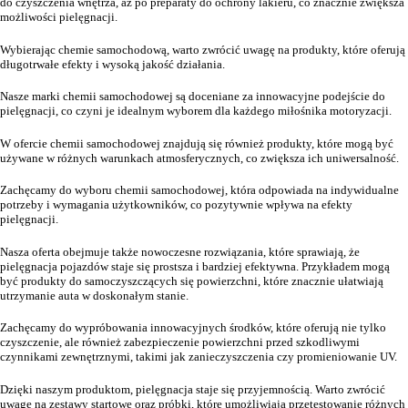
do czyszczenia wnętrza, aż po preparaty do ochrony lakieru, co znacznie zwiększa
możliwości pielęgnacji.
Wybierając chemie samochodową, warto zwrócić uwagę na produkty, które oferują
długotrwałe efekty i wysoką jakość działania.
Nasze marki chemii samochodowej są doceniane za innowacyjne podejście do
pielęgnacji, co czyni je idealnym wyborem dla każdego miłośnika motoryzacji.
W ofercie chemii samochodowej znajdują się również produkty, które mogą być
używane w różnych warunkach atmosferycznych, co zwiększa ich uniwersalność.
Zachęcamy do wyboru chemii samochodowej, która odpowiada na indywidualne
potrzeby i wymagania użytkowników, co pozytywnie wpływa na efekty
pielęgnacji.
Nasza oferta obejmuje także nowoczesne rozwiązania, które sprawiają, że
pielęgnacja pojazdów staje się prostsza i bardziej efektywna. Przykładem mogą
być produkty do samoczyszczących się powierzchni, które znacznie ułatwiają
utrzymanie auta w doskonałym stanie.
Zachęcamy do wypróbowania innowacyjnych środków, które oferują nie tylko
czyszczenie, ale również zabezpieczenie powierzchni przed szkodliwymi
czynnikami zewnętrznymi, takimi jak zanieczyszczenia czy promieniowanie UV.
Dzięki naszym produktom, pielęgnacja staje się przyjemnością. Warto zwrócić
uwagę na zestawy startowe oraz próbki, które umożliwiają przetestowanie różnych